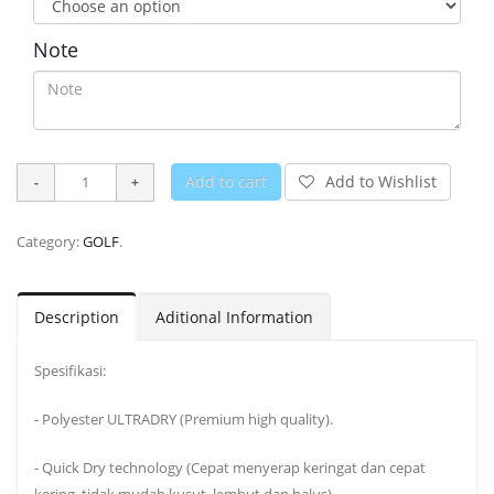
Note
Add to cart
Add to Wishlist
Category:
GOLF
.
Description
Aditional Information
Spesifikasi:
- Polyester ULTRADRY (Premium high quality).
- Quick Dry technology (Cepat menyerap keringat dan cepat
kering, tidak mudah kusut, lembut dan halus).