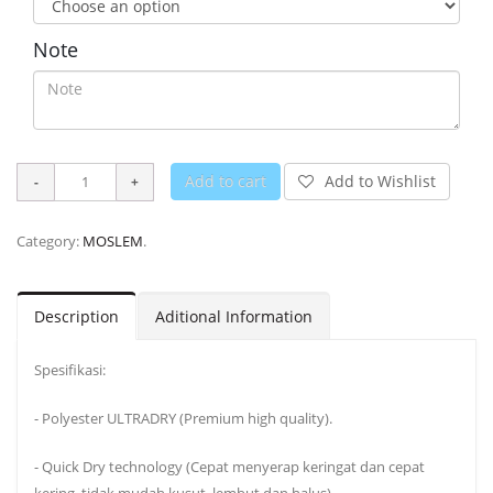
Note
Add to cart
Add to Wishlist
Category:
MOSLEM
.
Description
Aditional Information
Spesifikasi:
- Polyester ULTRADRY (Premium high quality).
- Quick Dry technology (Cepat menyerap keringat dan cepat
kering, tidak mudah kusut, lembut dan halus).