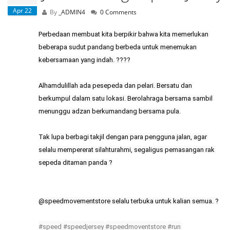
Apr 22
By
_ADMIN4
0 Comments
Perbedaan membuat kita berpikir bahwa kita memerlukan 
beberapa sudut pandang berbeda untuk menemukan 
kebersamaan yang indah. ????

Alhamdulillah ada pesepeda dan pelari. Bersatu dan 
berkumpul dalam satu lokasi. Berolahraga bersama sambil 
menunggu adzan berkumandang bersama pula.

Tak lupa berbagi takjil dengan para pengguna jalan, agar 
selalu mempererat silahturahmi, segaligus pemasangan rak 
sepeda ditaman panda ?

@speedmovementstore selalu terbuka untuk kalian semua. ?

#speed
#speedjersey
#speedmoventstore
#run